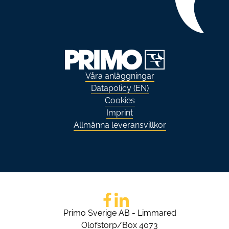
Våra anläggningar
Datapolicy (EN)
Cookies
Imprint
Allmänna leveransvillkor
Go to Facebook
Go to LinkedIn
Primo Sverige AB - Limmared
Olofstorp/Box 4073