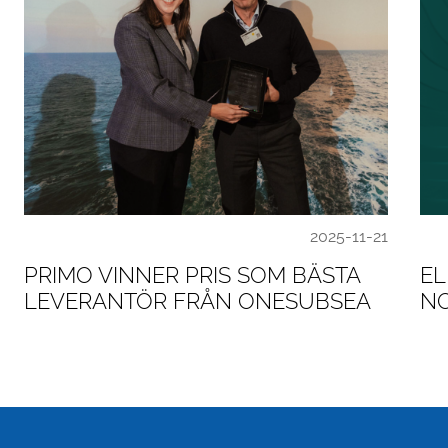
2025-11-21
PRIMO VINNER PRIS SOM BÄSTA
EL
LEVERANTÖR FRÅN ONESUBSEA
N