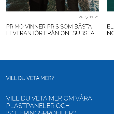
2025-11-21
PRIMO VINNER PRIS SOM BÄSTA
EL
LEVERANTÖR FRÅN ONESUBSEA
N
VILL DU VETA MER?
VILL DU VETA MER OM VÅRA
PLASTPANELER OCH
ISOLERINGSPROFILER?